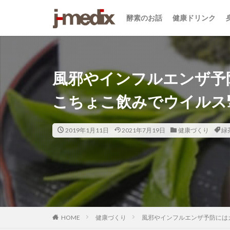
酵素のお話
健康ドリンク
風邪やインフルエンザ予
こちょこ飲みでウイルス
2019年1月11日
2021年7月19日
健康づくり
緑
HOME
健康づくり
風邪やインフルエンザ予防には