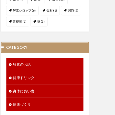
酵素シロップ
(6)
金柑
(1)
関節
(5)
青梗菜
(1)
麹
(3)
CATEGORY
酵素のお話
健康ドリンク
身体に良い食
健康づくり