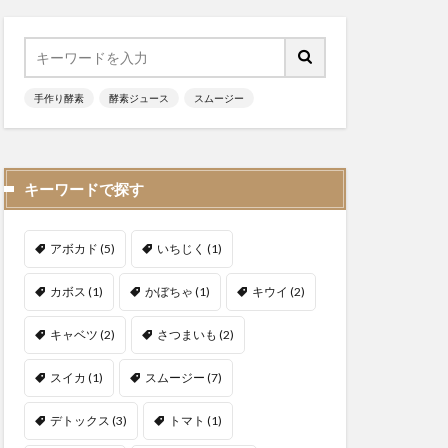
手作り酵素
酵素ジュース
スムージー
キーワードで探す
アボカド
(5)
いちじく
(1)
カボス
(1)
かぼちゃ
(1)
キウイ
(2)
キャベツ
(2)
さつまいも
(2)
スイカ
(1)
スムージー
(7)
デトックス
(3)
トマト
(1)