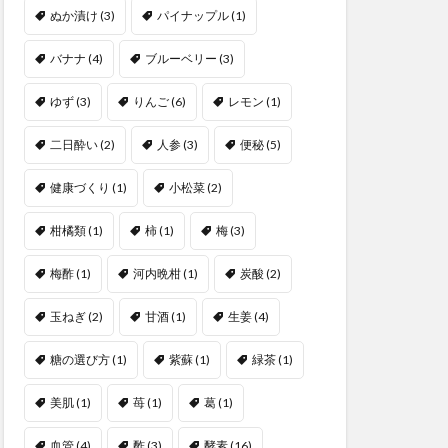
ぬか漬け
(3)
パイナップル
(1)
バナナ
(4)
ブルーベリー
(3)
ゆず
(3)
りんご
(6)
レモン
(1)
二日酔い
(2)
人参
(3)
便秘
(5)
健康づくり
(1)
小松菜
(2)
柑橘類
(1)
柿
(1)
梅
(3)
梅酢
(1)
河内晩柑
(1)
炭酸
(2)
玉ねぎ
(2)
甘酒
(1)
生姜
(4)
糖の選び方
(1)
紫蘇
(1)
緑茶
(1)
美肌
(1)
苺
(1)
葛
(1)
血管
(4)
酢
(3)
酵素
(16)